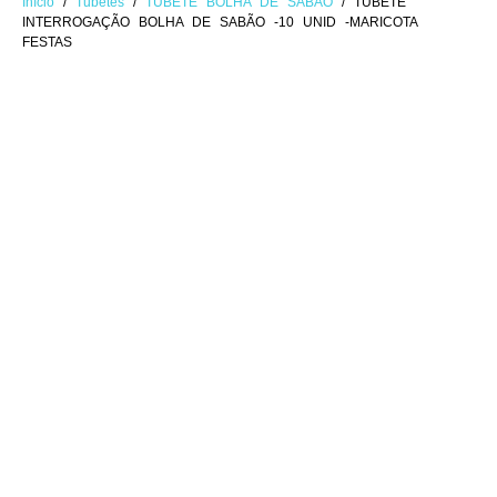
Início
/
Tubetes
/
TUBETE BOLHA DE SABÃO
/ TUBETE
INTERROGAÇÃO BOLHA DE SABÃO -10 UNID -MARICOTA
FESTAS