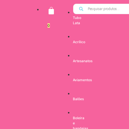
Tubo
Lata
0
Acrílico
Artesanatos
Aviamentos
Balões
Boleira
e
bandejas