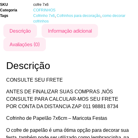
quantidade
SKU
cofre 7x6
Categoria
COFRINHOS
Tags
Cofrinho 7x6
,
Cofrinhos para decoração
,
como decorar
cofrinhos
Descrição
Informação adicional
Avaliações (0)
Descrição
CONSULTE SEU FRETE
ANTES DE FINALIZAR SUAS COMPRAS ,NÓS
CONSULTE PARA CALCULAR-MOS SEU FRETE
POR CONTA DA DISTANCIA ZAP 011 98881 8734
Cofrinho de Papelão 7x6cm – Maricota Festas
O cofre de papelão é uma ótima opção para decorar sua
festa, também pode ser utilizado como lembrancinha, na