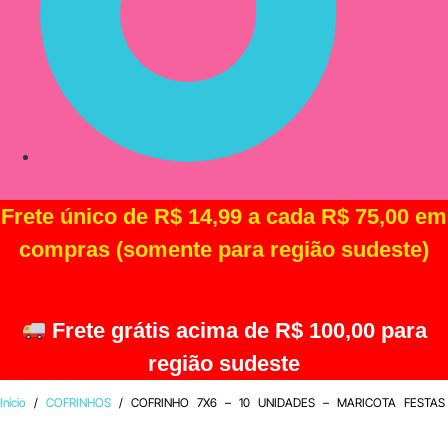
Frete único de R$ 14,99 a cada R$ 75,00 em
compras (somente para região sudeste)
Frete grátis acima de R$ 100,00 para
região sudeste
Início
/
COFRINHOS
/ COFRINHO 7X6 – 10 UNIDADES – MARICOTA FESTAS