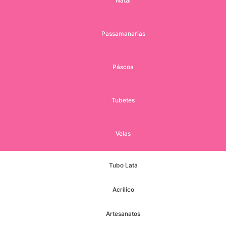
Natal
Passamanarias
Páscoa
Tubetes
Velas
Tubo Lata
Acrílico
Artesanatos