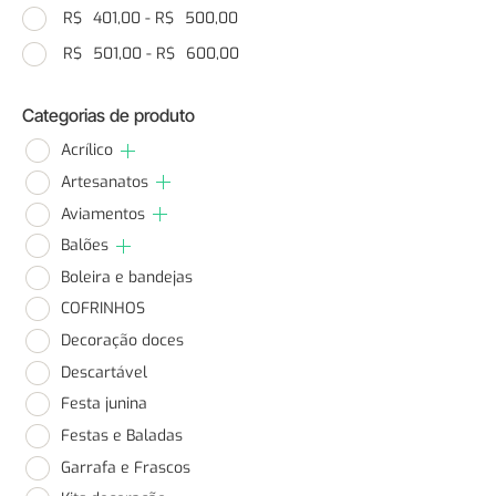
R$
401,00
-
R$
500,00
R$
501,00
-
R$
600,00
Categorias de produto
Acrílico
Artesanatos
Aviamentos
Balões
Boleira e bandejas
COFRINHOS
Decoração doces
Descartável
Festa junina
Festas e Baladas
Garrafa e Frascos