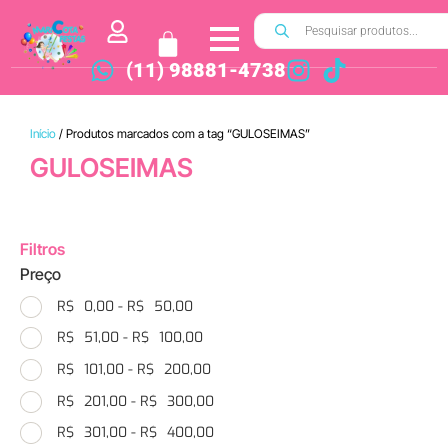
(11) 98881-4738
Início
/ Produtos marcados com a tag “GULOSEIMAS”
GULOSEIMAS
Filtros
Preço
R$
0,00
-
R$
50,00
R$
51,00
-
R$
100,00
R$
101,00
-
R$
200,00
R$
201,00
-
R$
300,00
R$
301,00
-
R$
400,00