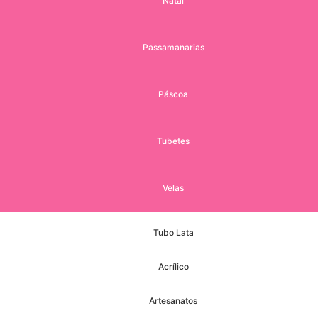
Natal
Passamanarias
Páscoa
Tubetes
Velas
Tubo Lata
Acrílico
Artesanatos