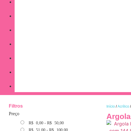
Filtros
Início
/
Acrílico
/
Preço
Argola
R$
0,00
-
R$
50,00
R$
51,00
-
R$
100,00