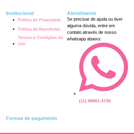
Institucional
Atendimento
Se precisar de ajuda ou tiver
Política de Privacidade
alguma dúvida, entre em
Política de Reembolso
contato através de nosso
Termos e Condições de
whatsapp abaixo:
Uso
(11) 98881-4738
Formas de pagamento