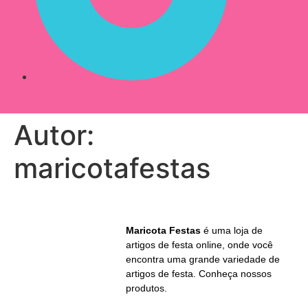
Autor:
maricotafestas
Maricota Festas
é uma loja de
artigos de festa online, onde você
encontra uma grande variedade de
artigos de festa. Conheça nossos
produtos.